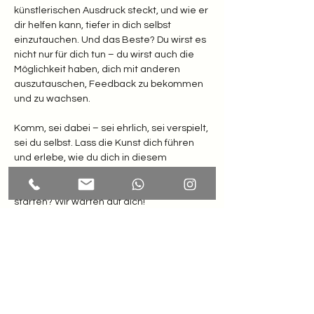
künstlerischen Ausdruck steckt, und wie er 
dir helfen kann, tiefer in dich selbst 
einzutauchen. Und das Beste? Du wirst es 
nicht nur für dich tun – du wirst auch die 
Möglichkeit haben, dich mit anderen 
auszutauschen, Feedback zu bekommen 
und zu wachsen.
Komm, sei dabei – sei ehrlich, sei verspielt, 
sei du selbst. Lass die Kunst dich führen 
und erlebe, wie du dich in diesem 
kreativen Raum neu definieren kannst. 
Bist du bereit, deine eigene Reise zu 
starten? Wir warten auf dich!
MEHR INFOS und ANMELDUNG: 
https://www.kunsttherapie-
tirol.at/creativity-upcycling/