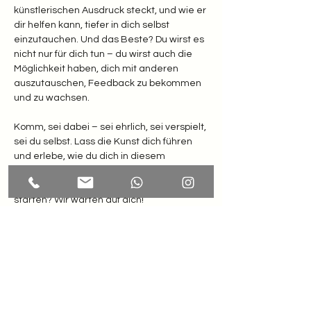
künstlerischen Ausdruck steckt, und wie er 
dir helfen kann, tiefer in dich selbst 
einzutauchen. Und das Beste? Du wirst es 
nicht nur für dich tun – du wirst auch die 
Möglichkeit haben, dich mit anderen 
auszutauschen, Feedback zu bekommen 
und zu wachsen.
Komm, sei dabei – sei ehrlich, sei verspielt, 
sei du selbst. Lass die Kunst dich führen 
und erlebe, wie du dich in diesem 
kreativen Raum neu definieren kannst. 
Bist du bereit, deine eigene Reise zu 
starten? Wir warten auf dich!
MEHR INFOS und ANMELDUNG: 
https://www.kunsttherapie-
tirol.at/creativity-upcycling/