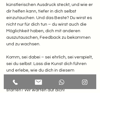
künstlerischen Ausdruck steckt, und wie er 
dir helfen kann, tiefer in dich selbst 
einzutauchen. Und das Beste? Du wirst es 
nicht nur für dich tun – du wirst auch die 
Möglichkeit haben, dich mit anderen 
auszutauschen, Feedback zu bekommen 
und zu wachsen.
Komm, sei dabei – sei ehrlich, sei verspielt, 
sei du selbst. Lass die Kunst dich führen 
und erlebe, wie du dich in diesem 
kreativen Raum neu definieren kannst. 
Bist du bereit, deine eigene Reise zu 
starten? Wir warten auf dich!
MEHR INFOS und ANMELDUNG: 
https://www.kunsttherapie-
tirol.at/creativity-upcycling/