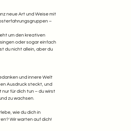
ganz neue Art und Weise mit 
elbsterfahrungsgruppen – 
geht um den kreativen 
singen oder sogar einfach 
st du nicht allein, aber du 
Gedanken und innere Welt 
chen Ausdruck steckt, und 
nur für dich tun – du wirst 
und zu wachsen.
lebe, wie du dich in 
ten? Wir warten auf dich!