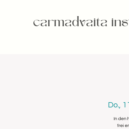
carmadvaita inst
Do., 1
In den
frei 