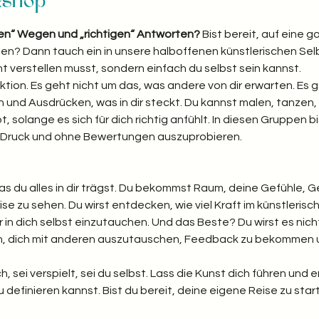
kshop
gen“ Wegen und „richtigen“ Antworten? 
Bist bereit, auf eine 
reten? Dann tauch ein in unsere halboffenen künstlerischen S
ht verstellen musst, sondern einfach du selbst sein kannst.
ktion. Es geht nicht um das, was andere von dir erwarten. Es 
und Ausdrücken, was in dir steckt. Du kannst malen, tanzen, 
bt, solange es sich für dich richtig anfühlt. In diesen Gruppen bi
e Druck und ohne Bewertungen auszuprobieren.
was du alles in dir trägst. Du bekommst Raum, deine Gefühle, 
se zu sehen. Du wirst entdecken, wie viel Kraft im künstleris
er in dich selbst einzutauchen. Und das Beste? Du wirst es nicht 
en, dich mit anderen auszutauschen, Feedback zu bekommen 
h, sei verspielt, sei du selbst. Lass die Kunst dich führen und er
definieren kannst. Bist du bereit, deine eigene Reise zu star