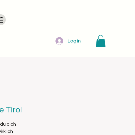
Log In
e Tirol
du dich
rklich