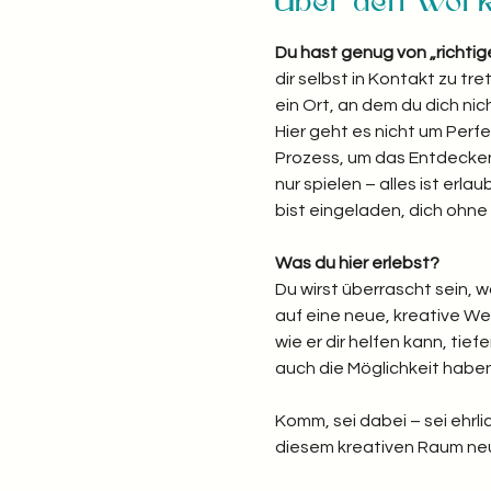
Über den Wor
Du hast genug von „richti
dir selbst in Kontakt zu t
ein Ort, an dem du dich nic
Hier geht es nicht um Perfe
Prozess, um das Entdecken 
nur spielen – alles ist erlau
bist eingeladen, dich ohn
Was du hier erlebst? 
Du wirst überrascht sein, 
auf eine neue, kreative Wei
wie er dir helfen kann, tief
auch die Möglichkeit hab
Komm, sei dabei – sei ehrlic
diesem kreativen Raum neu 