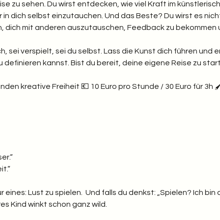
se zu sehen. Du wirst entdecken, wie viel Kraft im künstleris
er in dich selbst einzutauchen. Und das Beste? Du wirst es nicht 
en, dich mit anderen auszutauschen, Feedback zu bekommen 
h, sei verspielt, sei du selbst. Lass die Kunst dich führen und er
definieren kannst. Bist du bereit, deine eigene Reise zu star
en kreative Freiheit 💶 10 Euro pro Stunde / 30 Euro für 3h 🖌️ 
er.“
t.“  
r eines: Lust zu spielen.  Und falls du denkst: „Spielen? Ich b
es Kind winkt schon ganz wild.  