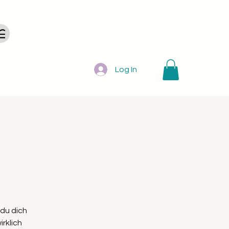
Log In
du dich
rklich