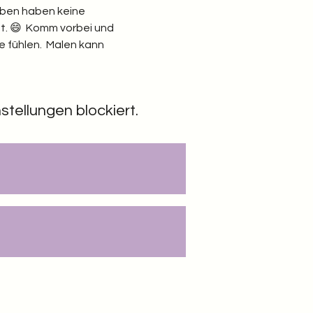
arben haben keine 
ht. 😄  Komm vorbei und 
 fühlen.  Malen kann 
tellungen blockiert.