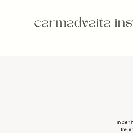
carmadvaita inst
In den
frei 