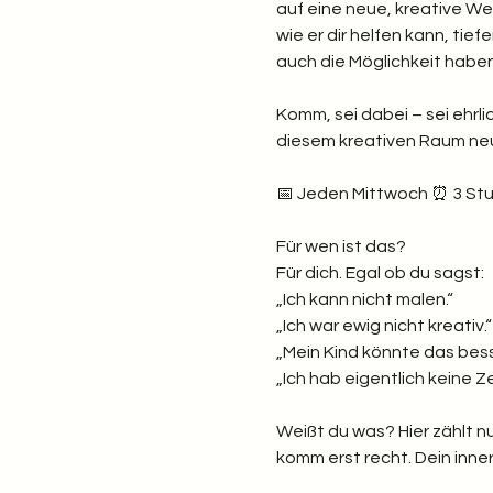
auf eine neue, kreative Wei
wie er dir helfen kann, tief
auch die Möglichkeit hab
Komm, sei dabei – sei ehrlic
diesem kreativen Raum neu 
📅 Jeden Mittwoch ⏰ 3 Stund
Für wen ist das? 
Für dich. Egal ob du sagst: 
„Ich kann nicht malen.“
„Ich war ewig nicht kreativ.“
„Mein Kind könnte das bess
„Ich hab eigentlich keine Zei
Weißt du was? Hier zählt nu
komm erst recht. Dein inner