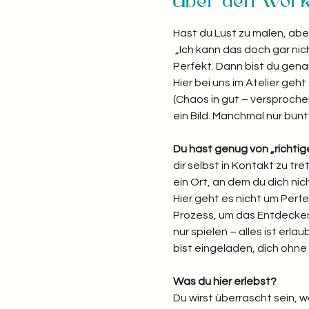
Über den Wor
Hast du Lust zu malen, abe
 „Ich kann das doch gar nich
Perfekt. Dann bist du genau 
Hier bei uns im Atelier ge
(Chaos in gut – versprochen
ein Bild. Manchmal nur bunt
Du hast genug von „richti
dir selbst in Kontakt zu t
ein Ort, an dem du dich nic
Hier geht es nicht um Perfe
Prozess, um das Entdecken 
nur spielen – alles ist erlau
bist eingeladen, dich ohn
Was du hier erlebst? 
Du wirst überrascht sein, 