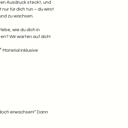
chen Ausdruck steckt, und 
nur für dich tun – du wirst 
und zu wachsen.
lebe, wie du dich in 
ten? Wir warten auf dich!
Material inklusive  
in doch erwachsen!“ Dann 