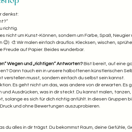
kshop
r denkst:
t?“  
richtig. 
ht es nicht um Kunst-Können, sondern um Farbe, Spaß, Neugier 
 😉)  🎨 Wir malen einfach drauflos. Klecksen, wischen, sprühen
e Freude auf Papier. Beides wunderbar.  
gen“ Wegen und „richtigen“ Antworten? 
Bist bereit, auf eine 
reten? Dann tauch ein in unsere halboffenen künstlerischen S
ht verstellen musst, sondern einfach du selbst sein kannst.
ktion. Es geht nicht um das, was andere von dir erwarten. Es 
und Ausdrücken, was in dir steckt. Du kannst malen, tanzen, 
bt, solange es sich für dich richtig anfühlt. In diesen Gruppen bi
e Druck und ohne Bewertungen auszuprobieren.
was du alles in dir trägst. Du bekommst Raum, deine Gefühle, 