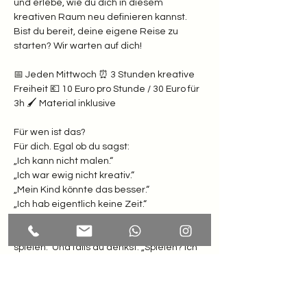
und erlebe, wie du dich in diesem 
kreativen Raum neu definieren kannst. 
Bist du bereit, deine eigene Reise zu 
starten? Wir warten auf dich!
📅 Jeden Mittwoch ⏰ 3 Stunden kreative 
Freiheit 💶 10 Euro pro Stunde / 30 Euro für 
3h 🖌️ Material inklusive  
Für wen ist das? 
Für dich. Egal ob du sagst: 
„Ich kann nicht malen.“
„Ich war ewig nicht kreativ.“
„Mein Kind könnte das besser.“
„Ich hab eigentlich keine Zeit.“  
Weißt du was? Hier zählt nur eines: Lust zu 
spielen.  Und falls du denkst: „Spielen? Ich 
bin doch erwachsen!“ Dann komm erst 
recht. Dein inneres Kind winkt schon ganz 
wild.  