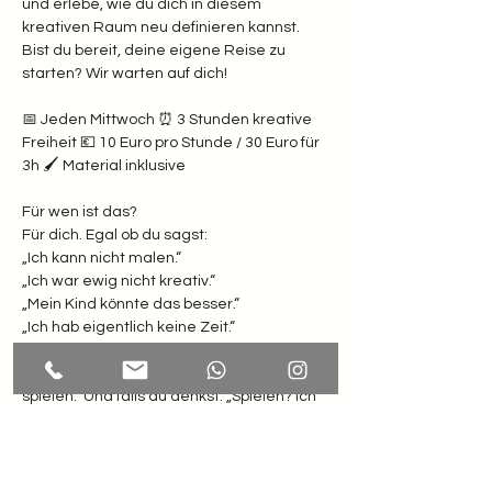
und erlebe, wie du dich in diesem 
kreativen Raum neu definieren kannst. 
Bist du bereit, deine eigene Reise zu 
starten? Wir warten auf dich!
📅 Jeden Mittwoch ⏰ 3 Stunden kreative 
Freiheit 💶 10 Euro pro Stunde / 30 Euro für 
3h 🖌️ Material inklusive  
Für wen ist das? 
Für dich. Egal ob du sagst: 
„Ich kann nicht malen.“
„Ich war ewig nicht kreativ.“
„Mein Kind könnte das besser.“
„Ich hab eigentlich keine Zeit.“  
Weißt du was? Hier zählt nur eines: Lust zu 
spielen.  Und falls du denkst: „Spielen? Ich 
bin doch erwachsen!“ Dann komm erst 
recht. Dein inneres Kind winkt schon ganz 
wild.  