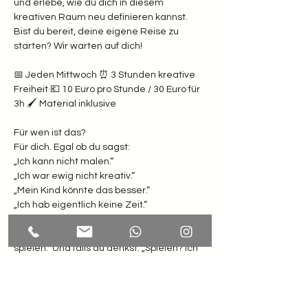
und erlebe, wie du dich in diesem 
kreativen Raum neu definieren kannst. 
Bist du bereit, deine eigene Reise zu 
starten? Wir warten auf dich!
📅 Jeden Mittwoch ⏰ 3 Stunden kreative 
Freiheit 💶 10 Euro pro Stunde / 30 Euro für 
3h 🖌️ Material inklusive  
Für wen ist das? 
Für dich. Egal ob du sagst: 
„Ich kann nicht malen.“
„Ich war ewig nicht kreativ.“
„Mein Kind könnte das besser.“
„Ich hab eigentlich keine Zeit.“  
Weißt du was? Hier zählt nur eines: Lust zu 
spielen.  Und falls du denkst: „Spielen? Ich 
bin doch erwachsen!“ Dann komm erst 
recht. Dein inneres Kind winkt schon ganz 
wild.  