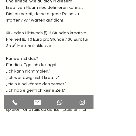
und erlebe, wie du dich in diesem 
kreativen Raum neu definieren kannst. 
Bist du bereit, deine eigene Reise zu 
starten? Wir warten auf dich!
📅 Jeden Mittwoch ⏰ 3 Stunden kreative 
Freiheit 💶 10 Euro pro Stunde / 30 Euro für 
3h 🖌️ Material inklusive  
Für wen ist das? 
Für dich. Egal ob du sagst: 
„Ich kann nicht malen.“
„Ich war ewig nicht kreativ.“
„Mein Kind könnte das besser.“
„Ich hab eigentlich keine Zeit.“  
Weißt du was? Hier zählt nur eines: Lust zu 
spielen.  Und falls du denkst: „Spielen? Ich 
bin doch erwachsen!“ Dann komm erst 
recht. Dein inneres Kind winkt schon ganz 
wild.  