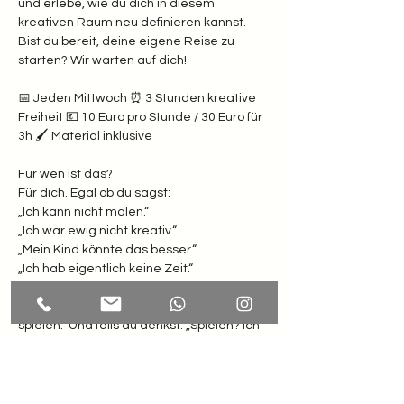
und erlebe, wie du dich in diesem 
kreativen Raum neu definieren kannst. 
Bist du bereit, deine eigene Reise zu 
starten? Wir warten auf dich!
📅 Jeden Mittwoch ⏰ 3 Stunden kreative 
Freiheit 💶 10 Euro pro Stunde / 30 Euro für 
3h 🖌️ Material inklusive  
Für wen ist das? 
Für dich. Egal ob du sagst: 
„Ich kann nicht malen.“
„Ich war ewig nicht kreativ.“
„Mein Kind könnte das besser.“
„Ich hab eigentlich keine Zeit.“  
Weißt du was? Hier zählt nur eines: Lust zu 
spielen.  Und falls du denkst: „Spielen? Ich 
bin doch erwachsen!“ Dann komm erst 
recht. Dein inneres Kind winkt schon ganz 
wild.  