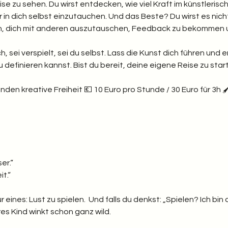
se zu sehen. Du wirst entdecken, wie viel Kraft im künstleris
er in dich selbst einzutauchen. Und das Beste? Du wirst es nicht 
en, dich mit anderen auszutauschen, Feedback zu bekommen 
h, sei verspielt, sei du selbst. Lass die Kunst dich führen und er
definieren kannst. Bist du bereit, deine eigene Reise zu star
en kreative Freiheit 💶 10 Euro pro Stunde / 30 Euro für 3h 🖌️ 
er.“
t.“  
r eines: Lust zu spielen.  Und falls du denkst: „Spielen? Ich b
es Kind winkt schon ganz wild.  