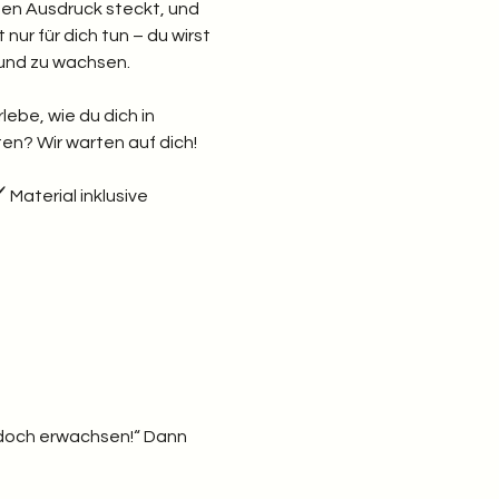
chen Ausdruck steckt, und 
nur für dich tun – du wirst 
und zu wachsen.
lebe, wie du dich in 
ten? Wir warten auf dich!
Material inklusive  
in doch erwachsen!“ Dann 