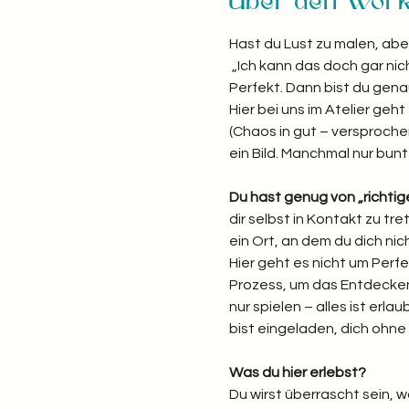
Über den Wor
Hast du Lust zu malen, abe
 „Ich kann das doch gar nich
Perfekt. Dann bist du genau 
Hier bei uns im Atelier ge
(Chaos in gut – versprochen
ein Bild. Manchmal nur bunt
Du hast genug von „richti
dir selbst in Kontakt zu t
ein Ort, an dem du dich nic
Hier geht es nicht um Perfe
Prozess, um das Entdecken 
nur spielen – alles ist erlau
bist eingeladen, dich ohn
Was du hier erlebst? 
Du wirst überrascht sein, 