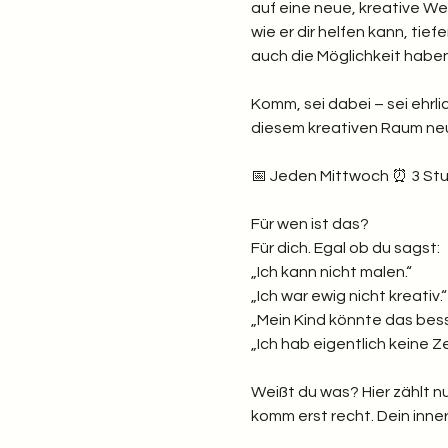
auf eine neue, kreative Wei
wie er dir helfen kann, tief
auch die Möglichkeit hab
Komm, sei dabei – sei ehrlic
diesem kreativen Raum neu 
📅 Jeden Mittwoch ⏰ 3 Stund
Für wen ist das? 
Für dich. Egal ob du sagst: 
„Ich kann nicht malen.“
„Ich war ewig nicht kreativ.“
„Mein Kind könnte das bess
„Ich hab eigentlich keine Zei
Weißt du was? Hier zählt nu
komm erst recht. Dein inner