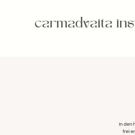
carmadvaita inst
In den
frei 