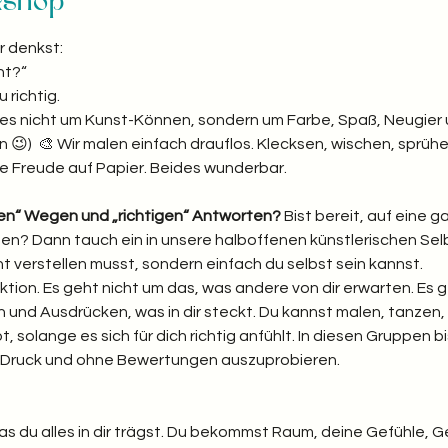
kshop
r denkst:
t?“  
richtig. 
ht es nicht um Kunst-Können, sondern um Farbe, Spaß, Neugier 
 😉)  🎨 Wir malen einfach drauflos. Klecksen, wischen, sprühen
e Freude auf Papier. Beides wunderbar.  
gen“ Wegen und „richtigen“ Antworten? 
Bist bereit, auf eine 
reten? Dann tauch ein in unsere halboffenen künstlerischen S
ht verstellen musst, sondern einfach du selbst sein kannst.
ktion. Es geht nicht um das, was andere von dir erwarten. Es 
und Ausdrücken, was in dir steckt. Du kannst malen, tanzen, 
bt, solange es sich für dich richtig anfühlt. In diesen Gruppen bi
e Druck und ohne Bewertungen auszuprobieren.
was du alles in dir trägst. Du bekommst Raum, deine Gefühle, 