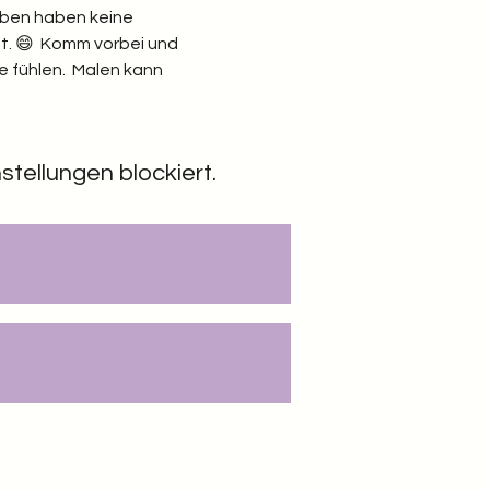
arben haben keine 
ht. 😄  Komm vorbei und 
 fühlen.  Malen kann 
tellungen blockiert.