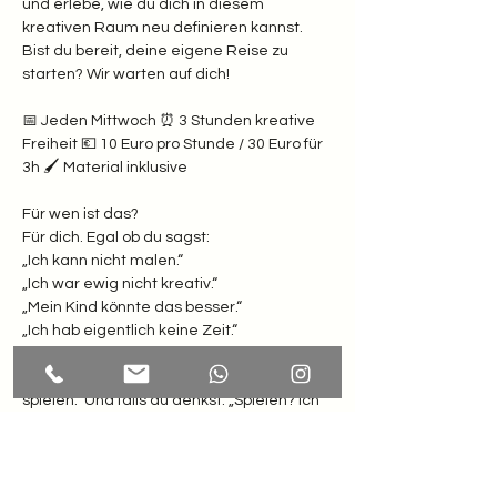
und erlebe, wie du dich in diesem 
kreativen Raum neu definieren kannst. 
Bist du bereit, deine eigene Reise zu 
starten? Wir warten auf dich!
📅 Jeden Mittwoch ⏰ 3 Stunden kreative 
Freiheit 💶 10 Euro pro Stunde / 30 Euro für 
3h 🖌️ Material inklusive  
Für wen ist das? 
Für dich. Egal ob du sagst: 
„Ich kann nicht malen.“
„Ich war ewig nicht kreativ.“
„Mein Kind könnte das besser.“
„Ich hab eigentlich keine Zeit.“  
Weißt du was? Hier zählt nur eines: Lust zu 
spielen.  Und falls du denkst: „Spielen? Ich 
bin doch erwachsen!“ Dann komm erst 
recht. Dein inneres Kind winkt schon ganz 
wild.  