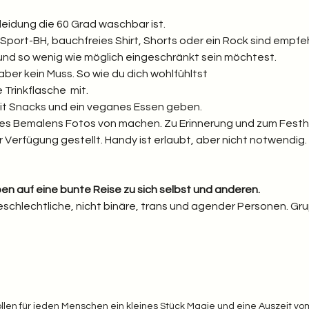
idung die 60 Grad waschbar ist.
l, Sport-BH, bauchfreies Shirt, Shorts oder ein Rock sind empfeh
 und so wenig wie möglich eingeschränkt sein möchtest. 
aber kein Muss. So wie du dich wohlfühltst
Trinkflasche  mit. 
it Snacks und ein veganes Essen geben.
s Bemalens Fotos von machen. Zu Erinnerung und zum Festha
Verfügung gestellt. Handy ist erlaubt, aber nicht notwendig. D
en auf eine bunte Reise zu sich selbst und anderen. 
schlechtliche, nicht binäre, trans und agender Personen. Gr
llen für jeden Menschen ein kleines Stück Magie und eine Auszeit vom 