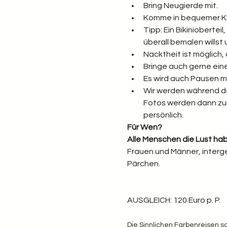
Bring Neugierde mit.
Komme in bequemer Kle
Tipp: Ein Bikiniobertei
überall bemalen willst
Nacktheit ist möglich, 
Bringe auch gerne eine 
Es wird auch Pausen m
Wir werden während de
Fotos werden dann zur 
persönlich.
Für Wen?
Alle Menschen die Lust hab
Frauen und Männer, interge
Pärchen.
AUSGLEICH: 120 Euro p. P.
Die Sinnlichen Farbenreisen so