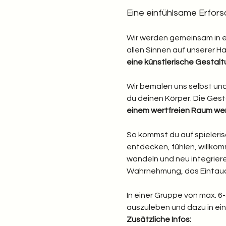
Eine einfühlsame Erfors
Wir werden gemeinsam in ei
allen Sinnen auf unserer Ha
eine künstlerische Gestal
Wir bemalen uns selbst und
du deinen Körper. Die Ges
einem wertfreien Raum wer
So kommst du auf spieleris
entdecken, fühlen, willkom
wandeln und neu integriere
Wahrnehmung, das Eintauch
In einer Gruppe von max. 6
auszuleben und dazu in ei
Zusätzliche Infos: