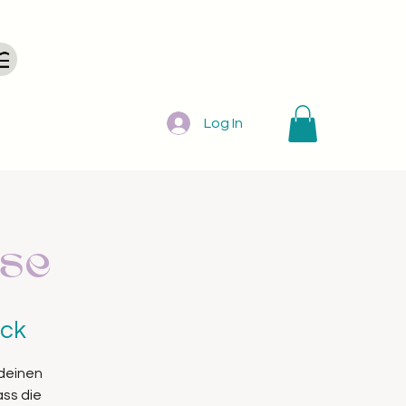
Log In
ise
uck
 deinen
ass die