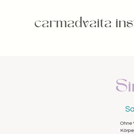
carmadvaita inst
Si
Sa
Ohne V
Körper