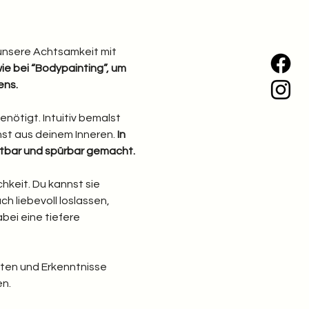
unsere Achtsamkeit mit 
ie bei “Bodypainting”, um 
ens.
nötigt. Intuitiv bemalst 
st aus deinem Inneren.
 In 
htbar und spürbar gemacht.
hkeit. Du kannst sie 
 liebevoll loslassen, 
ei eine tiefere 
ten und Erkenntnisse 
n.