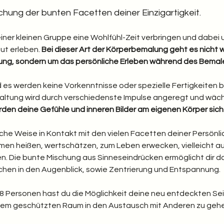
chung der bunten Facetten deiner Einzigartigkeit. 
ner kleinen Gruppe eine Wohlfühl-Zeit verbringen und dabei 
ut erleben.
 Bei dieser Art der Körperbemalung geht es nicht w
tung, sondern um das persönliche Erleben während des Bemal
 es werden keine Vorkenntnisse oder spezielle Fertigkeiten be
taltung wird durch verschiedenste Impulse angeregt und wäch
den deine Gefühle und inneren Bilder am eigenen Körper sic
che Weise in Kontakt mit den vielen Facetten deiner Persönlic
men heißen, wertschätzen, zum Leben erwecken, vielleicht auch
n. Die bunte Mischung aus Sinneseindrücken ermöglicht dir dab
en in den Augenblick, sowie Zentrierung und Entspannung.
-8 Personen hast du die Möglichkeit deine neu entdeckten Sei
nem geschützten Raum in den Austausch mit Anderen zu gehe