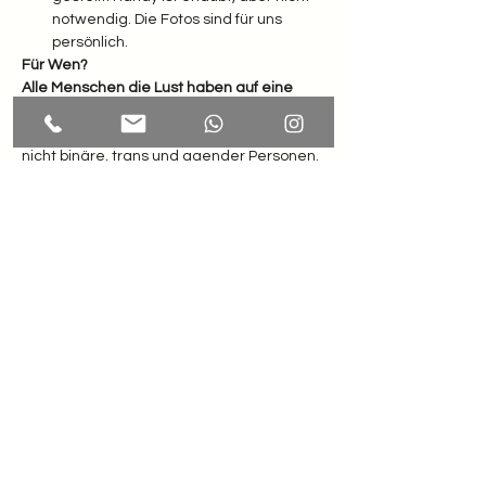
notwendig. Die Fotos sind für uns 
persönlich.
Für Wen?
Alle Menschen die Lust haben auf eine 
bunte Reise zu sich selbst und anderen. 
Frauen und Männer, intergeschlechtliche, 
nicht binäre, trans und agender Personen. 
Gruppen, Freunde oder Pärchen.
AUSGLEICH: 120 Euro p. P.
Die Sinnlichen Farbenreisen sollen für 
jeden Menschen ein kleines Stück Magie 
und eine Auszeit vom im Alltag sein – ganz 
egal, wie die finanzielle Situation aussieht. 
Wenn es gerade knapp ist, sag mir 
einfach Bescheid – wir finden sicher einen 
Weg, damit du dir diesen besonderen 
Moment für dich gönnen kannst. Es ist mir 
wichtig, dass sich alle willkommen fühlen 