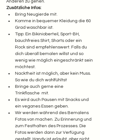
Anderen zu gehen.
Zusätzliche Infos:
Bring Neugierde mit.
Komme in bequemer Kleidung die 60 
Grad waschbar ist.
Tipp: Ein Bikinioberteil, Sport-BH, 
bauchfreies Shirt, Shorts oder ein 
Rock sind empfehlenswert. Falls du 
dich überall bemalen willst und so 
wenig wie möglich eingeschränkt sein 
möchtest. 
Nacktheit ist möglich, aber kein Muss. 
So wie du dich wohlfühltst
Bringe auch gerne eine 
Trinkflasche  mit. 
Es wird auch Pausen mit Snacks und 
ein veganes Essen geben.
Wir werden während des Bemalens 
Fotos von machen. Zu Erinnerung und 
zum Festhalten des Prozesses. Die 
Fotos werden dann zur Verfügung 
gestellt. Handy ist erlaubt, aber nicht 