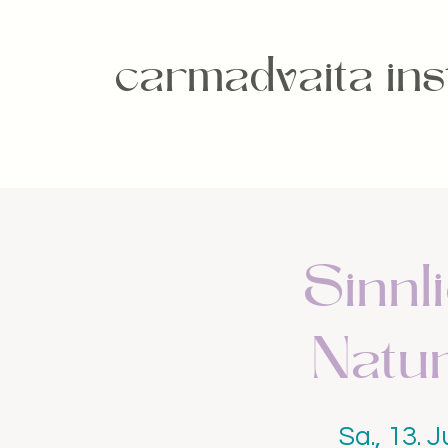
carmadvaita inst
Sinnl
Natur
Sa., 13. J