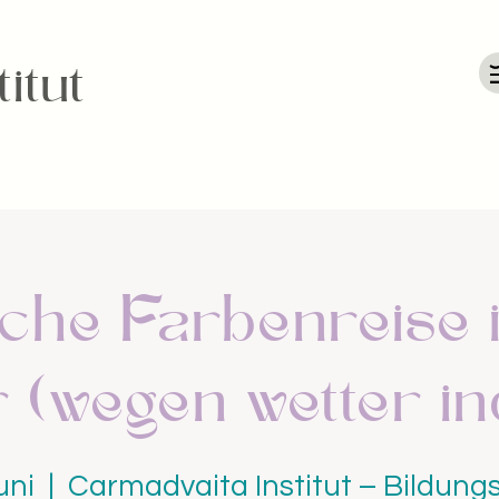
itut
iche Farbenreise 
 (wegen wetter i
uni
  |  
Carmadvaita Institut – Bildungs