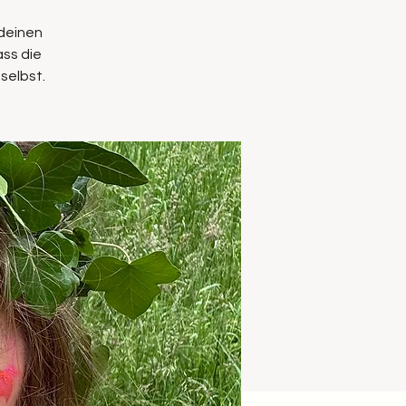
 deinen
ass die
selbst.