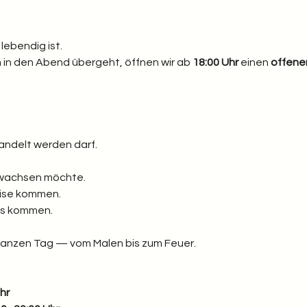
lebendig ist.
in den Abend übergeht, öffnen wir ab 
18:00 Uhr
 einen 
offenen
andelt werden darf.
u wachsen möchte.
eise kommen.
eis kommen.
ganzen Tag — vom Malen bis zum Feuer.
hr