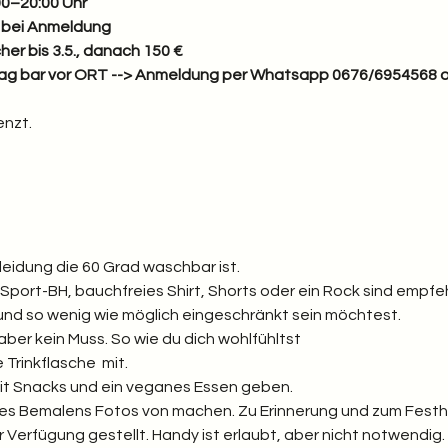
:00–20:00 Uhr
t bei Anmeldung
er bis 3.5., danach 150 €
itrag bar vor ORT --> Anmeldung per Whatsapp 0676/6954568 o
enzt.
idung die 60 Grad waschbar ist.
l, Sport-BH, bauchfreies Shirt, Shorts oder ein Rock sind empfeh
 und so wenig wie möglich eingeschränkt sein möchtest. 
aber kein Muss. So wie du dich wohlfühltst
Trinkflasche  mit. 
it Snacks und ein veganes Essen geben.
s Bemalens Fotos von machen. Zu Erinnerung und zum Festha
Verfügung gestellt. Handy ist erlaubt, aber nicht notwendig. D