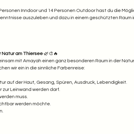
 Personen Inndoor und 14 Personen Outdoor hast du die Mögli
enntnisse auszuleben und dazu in einem geschützten Raum i
er Natur am Thiersee
 🌿🎨🔥
meinsam mit Amayah einen ganz besonderen Raum in der Natur
chen wir ein in die sinnliche Farbenreise:
atur auf der Haut, Gesang, Spüren, Ausdruck, Lebendigkeit.
r zur Leinwand werden darf.
 werden muss.
sichtbar werden möchte.
n.