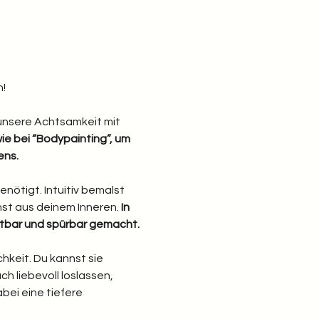
!
unsere Achtsamkeit mit 
ie bei “Bodypainting”, um 
ens.
nötigt. Intuitiv bemalst 
st aus deinem Inneren.
 In 
htbar und spürbar gemacht.
hkeit. Du kannst sie 
 liebevoll loslassen, 
ei eine tiefere 