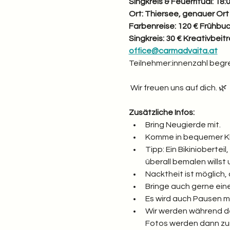
Singkreis & Feuerritual: 18
Ort: Thiersee, genauer Or
Farbenreise: 120 € Frühbuch
Singkreis: 30 € Kreativbe
office@carmadvaita.at
Teilnehmer:innenzahl begr
 Wir freuen uns auf dich. 🌿
Zusätzliche Infos:
Bring Neugierde mit.
Komme in bequemer Kle
Tipp: Ein Bikiniobertei
überall bemalen willst
Nacktheit ist möglich, 
Bringe auch gerne eine 
Es wird auch Pausen m
Wir werden während de
Fotos werden dann zur 