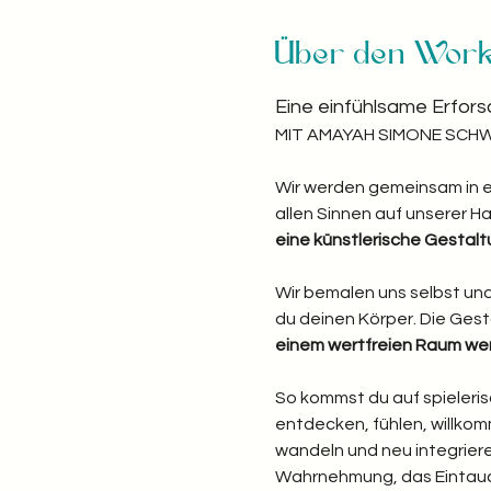
Über den Wor
Eine einfühlsame Erfors
MIT AMAYAH SIMONE SCHWAB
Wir werden gemeinsam in ei
allen Sinnen auf unserer Ha
eine künstlerische Gestal
Wir bemalen uns selbst und
du deinen Körper. Die Ges
einem wertfreien Raum wer
So kommst du auf spieleris
entdecken, fühlen, willkom
wandeln und neu integriere
Wahrnehmung, das Eintauch