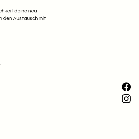
chkeit deine neu 
n den Austausch mit 
.