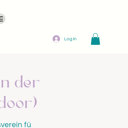
Log In
in der
ndoor)
verein fü