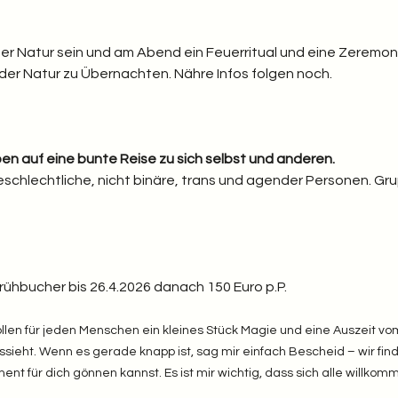
er Natur sein und am Abend ein Feuerritual und eine Zeremon
n der Natur zu Übernachten. Nähre Infos folgen noch.
en auf eine bunte Reise zu sich selbst und anderen. 
schlechtliche, nicht binäre, trans und agender Personen. Gr
Frühbucher bis 26.4.2026 danach 150 Euro p.P.
llen für jeden Menschen ein kleines Stück Magie und eine Auszeit vom 
aussieht. Wenn es gerade knapp ist, sag mir einfach Bescheid – wir fi
t für dich gönnen kannst. Es ist mir wichtig, dass sich alle willkomm