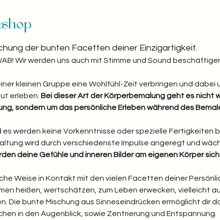
kshop
chung der bunten Facetten deiner Einzigartigkeit. 
! Wir werden uns auch mit Stimme und Sound beschäftigen
ner kleinen Gruppe eine Wohlfühl-Zeit verbringen und dabei 
ut erleben.
 Bei dieser Art der Körperbemalung geht es nicht w
tung, sondern um das persönliche Erleben während des Bemal
 es werden keine Vorkenntnisse oder spezielle Fertigkeiten be
taltung wird durch verschiedenste Impulse angeregt und wäch
den deine Gefühle und inneren Bilder am eigenen Körper sic
che Weise in Kontakt mit den vielen Facetten deiner Persönlic
men heißen, wertschätzen, zum Leben erwecken, vielleicht auch
n. Die bunte Mischung aus Sinneseindrücken ermöglicht dir dab
en in den Augenblick, sowie Zentrierung und Entspannung.