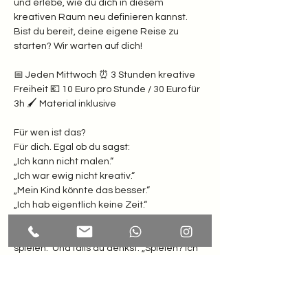
und erlebe, wie du dich in diesem 
kreativen Raum neu definieren kannst. 
Bist du bereit, deine eigene Reise zu 
starten? Wir warten auf dich!
📅 Jeden Mittwoch ⏰ 3 Stunden kreative 
Freiheit 💶 10 Euro pro Stunde / 30 Euro für 
3h 🖌️ Material inklusive  
Für wen ist das? 
Für dich. Egal ob du sagst: 
„Ich kann nicht malen.“
„Ich war ewig nicht kreativ.“
„Mein Kind könnte das besser.“
„Ich hab eigentlich keine Zeit.“  
Weißt du was? Hier zählt nur eines: Lust zu 
spielen.  Und falls du denkst: „Spielen? Ich 
bin doch erwachsen!“ Dann komm erst 
recht. Dein inneres Kind winkt schon ganz 
wild.  