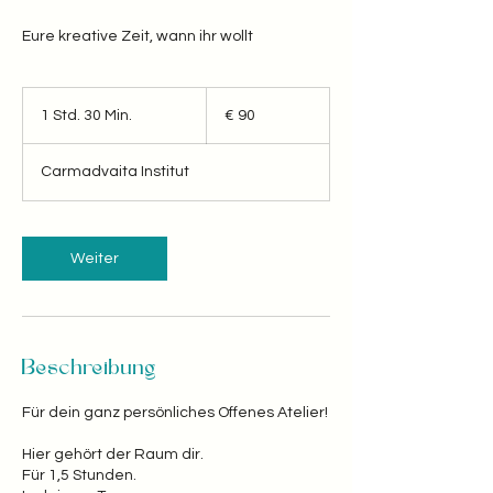
Eure kreative Zeit, wann ihr wollt
90
Euro
1 Std. 30 Min.
1
€ 90
S
t
Carmadvaita Institut
d
3
0
M
Weiter
i
n
.
Beschreibung
Für dein ganz persönliches Offenes Atelier!
Hier gehört der Raum dir.
Für 1,5 Stunden.