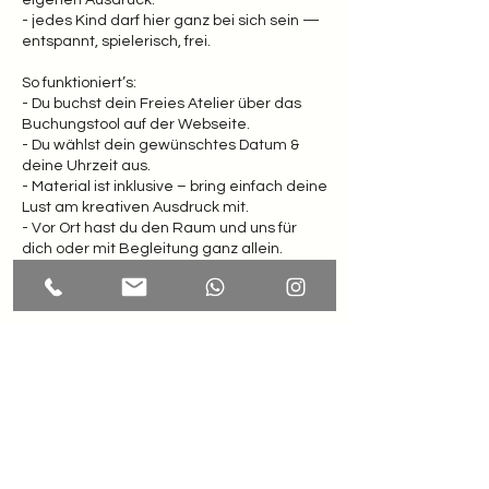
- jedes Kind darf hier ganz bei sich sein —
entspannt, spielerisch, frei.
So funktioniert’s:
- Du buchst dein Freies Atelier über das
Buchungstool auf der Webseite.
- Du wählst dein gewünschtes Datum &
deine Uhrzeit aus.
- Material ist inklusive – bring einfach deine
Lust am kreativen Ausdruck mit.
- Vor Ort hast du den Raum und uns für
dich oder mit Begleitung ganz allein.
Termin nach Vereinbarung.
Umbuchung & Kündigung
Für Stornierungen und Umbuchungen bitte
ich dich mind. 48 h im Voraus Bescheid zu
geben. Ansonsten erlauben wir uns 100%