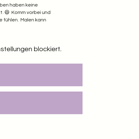
arben haben keine 
ht. 😄  Komm vorbei und 
 fühlen.  Malen kann 
tellungen blockiert.