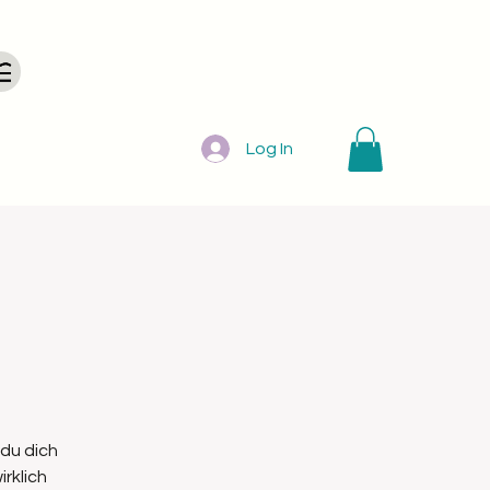
Log In
du dich
rklich