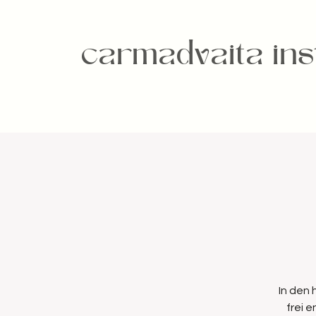
carmadvaita inst
In den
frei 