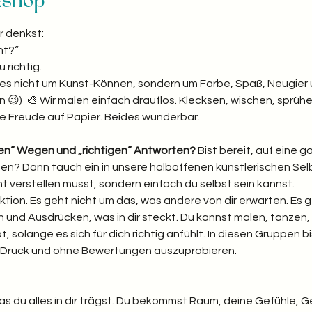
kshop
r denkst:
t?“  
richtig. 
ht es nicht um Kunst-Können, sondern um Farbe, Spaß, Neugier 
 😉)  🎨 Wir malen einfach drauflos. Klecksen, wischen, sprühen
e Freude auf Papier. Beides wunderbar.  
gen“ Wegen und „richtigen“ Antworten? 
Bist bereit, auf eine 
reten? Dann tauch ein in unsere halboffenen künstlerischen S
ht verstellen musst, sondern einfach du selbst sein kannst.
ktion. Es geht nicht um das, was andere von dir erwarten. Es 
und Ausdrücken, was in dir steckt. Du kannst malen, tanzen, 
bt, solange es sich für dich richtig anfühlt. In diesen Gruppen bi
e Druck und ohne Bewertungen auszuprobieren.
was du alles in dir trägst. Du bekommst Raum, deine Gefühle, 