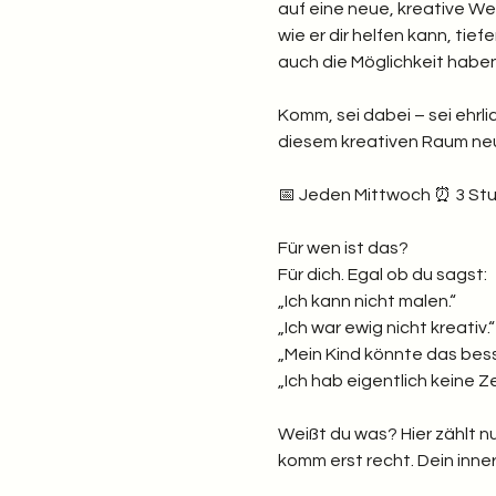
auf eine neue, kreative Wei
wie er dir helfen kann, tief
auch die Möglichkeit hab
Komm, sei dabei – sei ehrlic
diesem kreativen Raum neu 
📅 Jeden Mittwoch ⏰ 3 Stund
Für wen ist das? 
Für dich. Egal ob du sagst: 
„Ich kann nicht malen.“
„Ich war ewig nicht kreativ.“
„Mein Kind könnte das bess
„Ich hab eigentlich keine Zei
Weißt du was? Hier zählt nu
komm erst recht. Dein inner