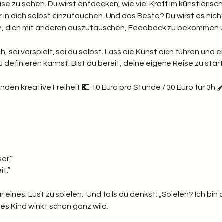
se zu sehen. Du wirst entdecken, wie viel Kraft im künstleris
er in dich selbst einzutauchen. Und das Beste? Du wirst es nicht 
en, dich mit anderen auszutauschen, Feedback zu bekommen 
h, sei verspielt, sei du selbst. Lass die Kunst dich führen und er
definieren kannst. Bist du bereit, deine eigene Reise zu star
en kreative Freiheit 💶 10 Euro pro Stunde / 30 Euro für 3h 🖌️ 
er.“
t.“  
r eines: Lust zu spielen.  Und falls du denkst: „Spielen? Ich b
es Kind winkt schon ganz wild.  