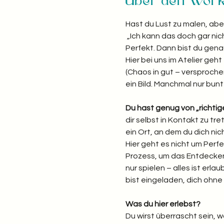
Über den Wor
Hast du Lust zu malen, abe
 „Ich kann das doch gar nich
Perfekt. Dann bist du genau 
Hier bei uns im Atelier ge
(Chaos in gut – versprochen
ein Bild. Manchmal nur bunt
Du hast genug von „richti
dir selbst in Kontakt zu t
ein Ort, an dem du dich nic
Hier geht es nicht um Perfe
Prozess, um das Entdecken 
nur spielen – alles ist erlau
bist eingeladen, dich ohn
Was du hier erlebst? 
Du wirst überrascht sein, 