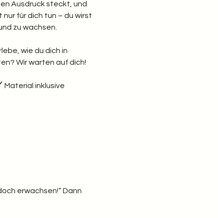
chen Ausdruck steckt, und 
nur für dich tun – du wirst 
und zu wachsen.
lebe, wie du dich in 
ten? Wir warten auf dich!
Material inklusive  
in doch erwachsen!“ Dann 