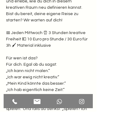
und erlebe, wie du dich in diesem 
kreativen Raum neu definieren kannst. 
Bist du bereit, deine eigene Reise zu 
starten? Wir warten auf dich!
📅 Jeden Mittwoch ⏰ 3 Stunden kreative 
Freiheit 💶 10 Euro pro Stunde / 30 Euro für 
3h 🖌️ Material inklusive  
Für wen ist das? 
Für dich. Egal ob du sagst: 
„Ich kann nicht malen.“
„Ich war ewig nicht kreativ.“
„Mein Kind könnte das besser.“
„Ich hab eigentlich keine Zeit.“  
Weißt du was? Hier zählt nur eines: Lust zu 
spielen.  Und falls du denkst: „Spielen? Ich 
bin doch erwachsen!“ Dann komm erst 
recht. Dein inneres Kind winkt schon ganz 
wild.  