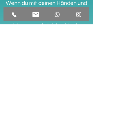
Wenn du mit deinen Händen und
Armen arbeitest, kannst du
angestaute Spannungen
abbauen und gleichzeitig das
Bewusstsein für deinen Körper
schärfen.
Und dann gibt es noch die
somatische Achtsamkeit – der
Fokus auf das, was dein Körper
fühlt. Der kreative Prozess wird
genutzt, um dir zu helfen, deinen
Körper zu spüren. Mit
verschiedenen Materialien und
Techniken – wie Ton oder
rhythmisches Zeichnen –
kannst du eine tiefere