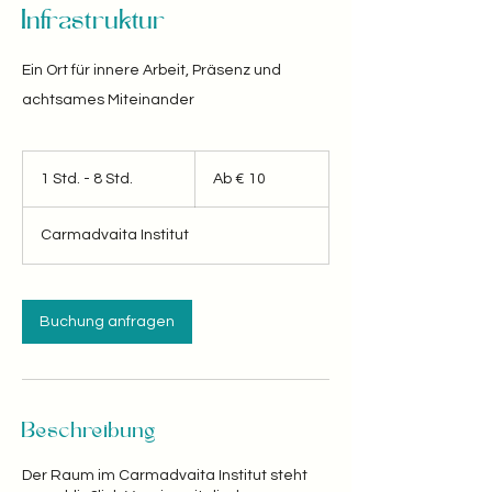
Infrastruktur
Ein Ort für innere Arbeit, Präsenz und
achtsames Miteinander
Ab
10
1 Std. - 8 Std.
1
Ab € 10
Euro
S
t
Carmadvaita Institut
d
-
8
S
Buchung anfragen
t
d
.
Beschreibung
Der Raum im Carmadvaita Institut steht