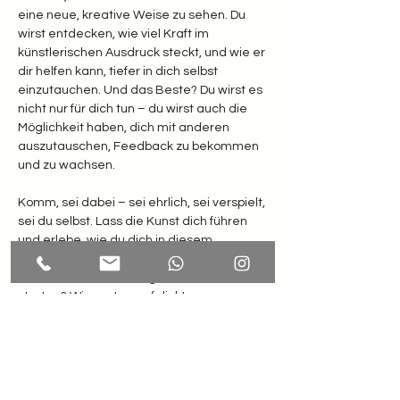
eine neue, kreative Weise zu sehen. Du 
wirst entdecken, wie viel Kraft im 
künstlerischen Ausdruck steckt, und wie er 
dir helfen kann, tiefer in dich selbst 
einzutauchen. Und das Beste? Du wirst es 
nicht nur für dich tun – du wirst auch die 
Möglichkeit haben, dich mit anderen 
auszutauschen, Feedback zu bekommen 
und zu wachsen.
Komm, sei dabei – sei ehrlich, sei verspielt, 
sei du selbst. Lass die Kunst dich führen 
und erlebe, wie du dich in diesem 
kreativen Raum neu definieren kannst. 
Bist du bereit, deine eigene Reise zu 
starten? Wir warten auf dich!
MEHR INFOS und ANMELDUNG: 
https://www.kunsttherapie-
tirol.at/creativity-upcycling/