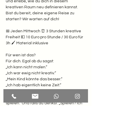
und erlebe, wie du dich in diesem 
kreativen Raum neu definieren kannst. 
Bist du bereit, deine eigene Reise zu 
starten? Wir warten auf dich!
📅 Jeden Mittwoch ⏰ 3 Stunden kreative 
Freiheit 💶 10 Euro pro Stunde / 30 Euro für 
3h 🖌️ Material inklusive  
Für wen ist das? 
Für dich. Egal ob du sagst: 
„Ich kann nicht malen.“
„Ich war ewig nicht kreativ.“
„Mein Kind könnte das besser.“
„Ich hab eigentlich keine Zeit.“  
Weißt du was? Hier zählt nur eines: Lust zu 
spielen.  Und falls du denkst: „Spielen? Ich 
bin doch erwachsen!“ Dann komm erst 
recht. Dein inneres Kind winkt schon ganz 
wild.  