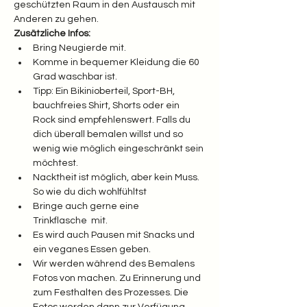
geschützten Raum in den Austausch mit 
Anderen zu gehen.
Zusätzliche Infos:
Bring Neugierde mit.
Komme in bequemer Kleidung die 60 
Grad waschbar ist.
Tipp: Ein Bikinioberteil, Sport-BH, 
bauchfreies Shirt, Shorts oder ein 
Rock sind empfehlenswert. Falls du 
dich überall bemalen willst und so 
wenig wie möglich eingeschränkt sein 
möchtest. 
Nacktheit ist möglich, aber kein Muss. 
So wie du dich wohlfühltst
Bringe auch gerne eine 
Trinkflasche  mit. 
Es wird auch Pausen mit Snacks und 
ein veganes Essen geben.
Wir werden während des Bemalens 
Fotos von machen. Zu Erinnerung und 
zum Festhalten des Prozesses. Die 
Fotos werden dann zur Verfügung 