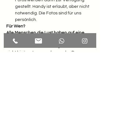
gestellt. Handy ist erlaubt, aber nicht 
notwendig. Die Fotos sind für uns 
persönlich.
Für Wen?
Alle Menschen die Lust haben auf eine 
bunte Reise zu sich selbst und anderen. 
Frauen und Männer, intergeschlechtliche, 
nicht binäre, trans und agender Personen. 
Gruppen, Freunde oder Pärchen.
AUSGLEICH: 120 Euro p. P.
Die Sinnlichen Farbenreisen sollen für 
jeden Menschen ein kleines Stück Magie 
und eine Auszeit vom im Alltag sein – ganz 
egal, wie die finanzielle Situation aussieht. 
Wenn es gerade knapp ist, sag mir 
einfach Bescheid – wir finden sicher einen 
Weg, damit du dir diesen besonderen 
Moment für dich gönnen kannst. Es ist mir 