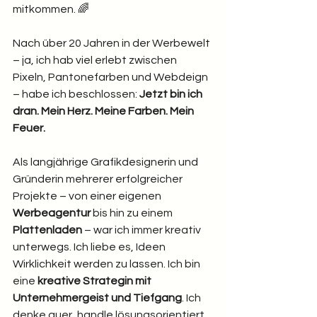
mitkommen. 🌈
Nach über 20 Jahren in der Werbewelt 
– ja, ich hab viel erlebt zwischen 
Pixeln, Pantonefarben und Webdeign 
– habe ich beschlossen: 
Jetzt bin ich 
dran. Mein Herz. Meine Farben. Mein 
Feuer.
Als langjährige Grafikdesignerin und 
Gründerin mehrerer erfolgreicher 
Projekte – von einer eigenen 
Werbeagentur
 bis hin zu einem 
Plattenladen
 – war ich immer kreativ 
unterwegs. Ich liebe es, Ideen 
Wirklichkeit werden zu lassen. Ich bin 
eine 
kreative Strategin mit 
Unternehmergeist und Tiefgang
. Ich 
denke quer, handle lösungsorientiert 