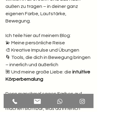
außen zu tragen – in deiner ganz 
eigenen Farbe, Lautstärke, 
Bewegung.
Ich teile hier auf meinem Blog:
💫 Meine persönliche Reise
🎨 Kreative Impulse und Übungen
🌀 Tools, die dich in Bewegung bringen 
– innerlich und äußerlich
🌺 Und meine große Liebe: die 
intuitive 
Körperbemalung
Denn manchmal sagen Farben auf 
Haut mehr als 1.000 Worte. Sie 
machen sichtbar, was du innerlich 
fühlst. Sie verbinden dich mit dir. Sie 
sind Ausdruck, Spiel, Heilung.
Ich bin Carmen – Ideenmaschine, 