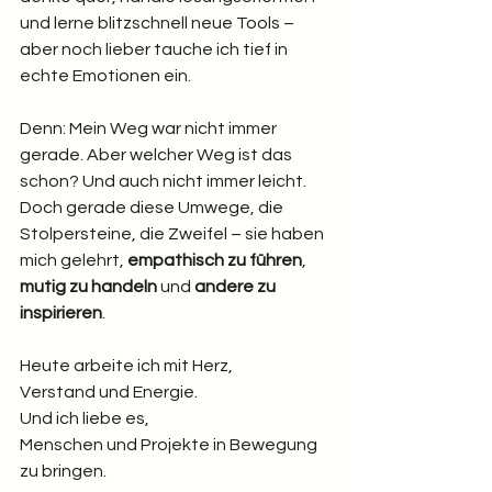
und lerne blitzschnell neue Tools – 
aber noch lieber tauche ich tief in 
echte Emotionen ein.
Denn: Mein Weg war nicht immer 
gerade. Aber welcher Weg ist das 
schon? Und auch nicht immer leicht. 
Doch gerade diese Umwege, die 
Stolpersteine, die Zweifel – sie haben 
mich gelehrt, 
empathisch zu führen
, 
mutig zu handeln
 und 
andere zu 
inspirieren
.
Heute arbeite ich mit Herz, 
Verstand und Energie. 
Und ich liebe es, 
Menschen und Projekte in Bewegung 
zu bringen.