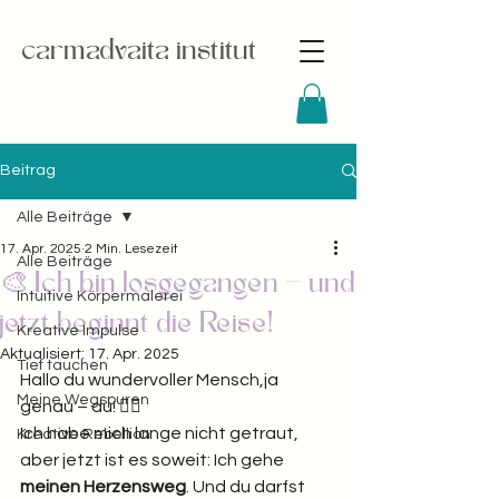
carmadvaita institut
Beitrag
Alle Beiträge
17. Apr. 2025
2 Min. Lesezeit
Alle Beiträge
🎨 Ich bin losgegangen – und
Intuitive Körpermalerei
jetzt beginnt die Reise!
Kreative Impulse
Aktualisiert:
17. Apr. 2025
Tief tauchen
Hallo du wundervoller Mensch,ja 
Meine Wegspuren
genau – du! 🙋‍♀️
Ich habe mich lange nicht getraut, 
Kreative Rebellion
aber jetzt ist es soweit: Ich gehe 
meinen Herzensweg
. Und du darfst 