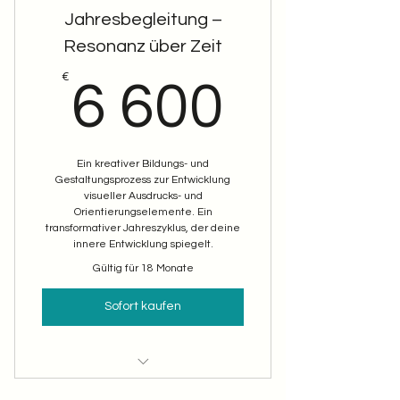
Jahresbegleitung –
Integration & Rituale
Resonanz über Zeit
Whats-App Support durchgängig
6 600
€
6 600
Ein kreativer Bildungs- und
Gestaltungsprozess zur Entwicklung
visueller Ausdrucks- und
Orientierungselemente. Ein
transformativer Jahreszyklus, der deine
innere Entwicklung spiegelt.
Gültig für 18 Monate
Sofort kaufen
8 Sessions á 4 h