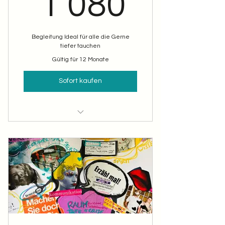
1 080
1 080
Begleitung Ideal für alle die Gerne
tiefer tauchen
Gültig für 12 Monate
Sofort kaufen
4 Doppelstunden frei einteilbar
Tiefe statt nur Impuls
ein Vertrauensraum entsteht
Individuelle Entwicklung sichtbar
machen
Platz für mehrere Themen