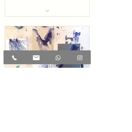
Die Begleitung ist intuitiv & zyklisch
Tiefe Entspannung & innere
Balance
Körper & Seele in Resonanz
Aktivierung deiner Ressourcen
Raum zum Loslassen
10% Preisnachlass
6er-Block die Kunst des
Spürens
245€
€
245
6 Einheiten á 3 h Kreative